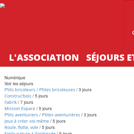
Aller au contenu principal
L'ASSOCIATION
SÉJOURS E
Numérique
Voir les séjours
/
3 jours
P’tits bricoleurs / P’tites bricoleuses
/
5 jours
Construc’bois
/
7 jours
Fabrik
/
5 jours
Mission Espace
/
3 jours
P’tits aventuriers / P’tites aventurières
/
5 jours
Jeux à créer soi-même
/
5 jours
Roule, flotte, vole
/
5 jours
Explo nature à Zoodyssée